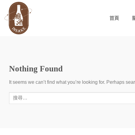
Skip
to
首頁
content
Nothing Found
It seems we can’t find what you’re looking for. Perhaps sea