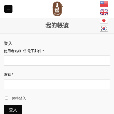
Skip
to
content
我的帳號
登入
必
使用者名稱 或 電子郵件
*
填
必
密碼
*
填
保持登入
登入